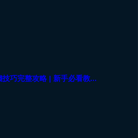
技巧完整攻略 | 新手必看教...