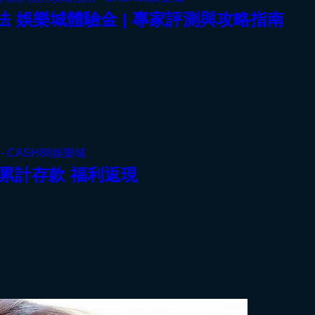
法 娛樂城體驗金 | 專家評測與攻略指南
累計存款 福利返現