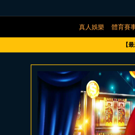
真人娛樂
體育賽
【最新】重要公