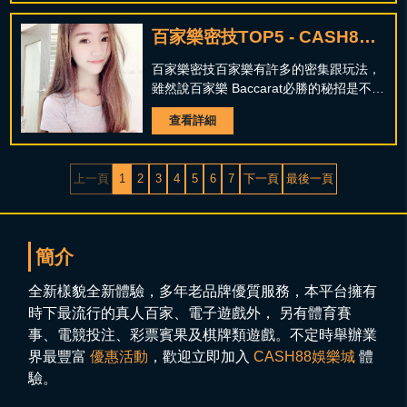
種方法都有其固有的爆路條件，但絕對肯
定的是，百家樂 Baccarat 整個的策略是
百家樂密技TOP5 - CASH88
圍繞風險和勝率兩個因素來決定的，也是
基於這樣的兩...
娛樂城
百家樂密技百家樂有許多的密集跟玩法，
雖然說百家樂 Baccarat必勝的秘招是不存
在的，因為遊戲是負收益遊戲，要想實現
查看詳細
盈利何其艱難，所以百家樂 Baccarat 每
一種方法都有其固有的爆路條件，但絕對
肯定的是，百家樂 Baccarat 整個的策略
上一頁
1
2
3
4
5
6
7
下一頁
最後一頁
是圍繞風險和勝率兩個因素來決定的，也
是基於這樣的...
簡介
全新樣貌全新體驗，多年老品牌優質服務，本平台擁有
時下最流行的真人百家、電子遊戲外， 另有體育賽
事、電競投注、彩票賓果及棋牌類遊戲。不定時舉辦業
界最豐富
優惠活動
，歡迎立即加入
CASH88娛樂城
體
驗。