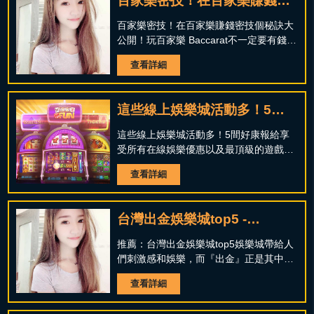
百家樂密技！在百家樂賺錢的
7個秘訣大公開！ - CASH88娛
百家樂密技！在百家樂賺錢密技個秘訣大
公開！玩百家樂 Baccarat不一定要有錢，
樂城
玩百家樂 Baccarat時不一定要穿燕尾服或
查看詳細
者晚禮服，Baccarat百家樂 已經從豪華的
豪賭桌上脫穎而出，進入線上賭場，今天
就讓大財往來告訴大家8個百家樂密技、
這些線上娛樂城活動多！5間
百家樂賺錢密技！你可以在線上賭場上以
非常合理的金...
好康報給你！ - CASH88娛樂
這些線上娛樂城活動多！5間好康報給享
受所有在線娛樂優惠以及最頂級的遊戲體
城
驗，超乎您的想​​像。大財網一直持續為忠
查看詳細
實客戶提供與眾不同線上娛樂城整理懶人
包，這次連存款優惠及其他多種優惠活
動，都幫大家整理好了！這些線上娛樂城
台灣出金娛樂城top5 -
活動多！趕快去玩！588娛樂城588娛樂
隸屬於Honor Wealth De...
CASH88娛樂城
推薦：台灣出金娛樂城top5娛樂城帶給人
們刺激感和娛樂，而『出金』正是其中超
～～及重要的元素，今天大財網特地整理
查看詳細
台灣5大出金娛樂城給大家，希望大家能
在百家樂、賓果、老虎機中獲得更多快感